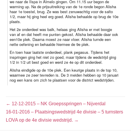
we naar de IIspa in Almelo gingen. Om 11.15 uur begon de
warming up. Na de prijsuitreiking van de 1e ronde begon Alisha
haar 1e toestel, brug. Ze was best zenuwachtig voor de salto
1/2, maar hij ging heel erg goed. Alisha behaalde op brug de 10e
plaats.
Het 2e onderdeel was balk, helaas ging Alisha er met boogje
van af en dat heeft me punten gekost. Alisha behaalde daar ook
een10e plek. Daarna moest ze naar vloer. Alisha turnde een
nette oefening en behaalde hiermee de 9e plek.
En toen haar laatste onderdeel, plank pegasus. Tijdens het
inspringen ging het niet zo goed, maar tijdens de wedstrijd ging
1/2 in 1/2 uit best goed en werd ze 4e op dit onderdeel.
Alisha eindigde op de 10e plek. Een keurige plaats in de top 10,
waarmee ze zeer tevreden is. De 3 meiden hebben op 10 januari
nog een kans om zich te plaatsen voor de district wedstrijden.
← 12-12-2015 – NK Groepsspringen – Nijverdal
16-01-2016 – Plaatsingswedstrijd 4e divisie – 5 turnsters
LOVA op de 4e divisie wedstrijd. →