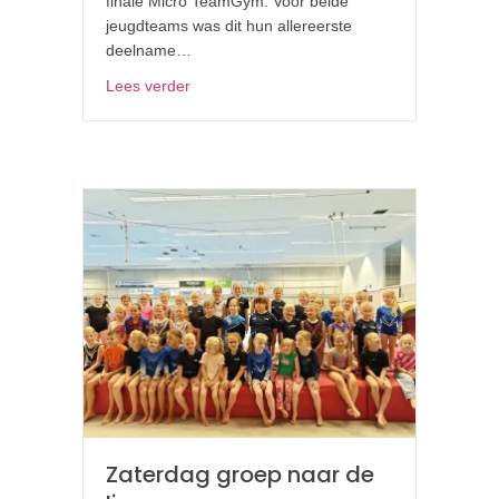
finale Micro TeamGym. Voor beide
jeugdteams was dit hun allereerste
deelname…
about LOVA Straalt tijdens Nederlands Ka
Lees verder
Zaterdag groep naar de