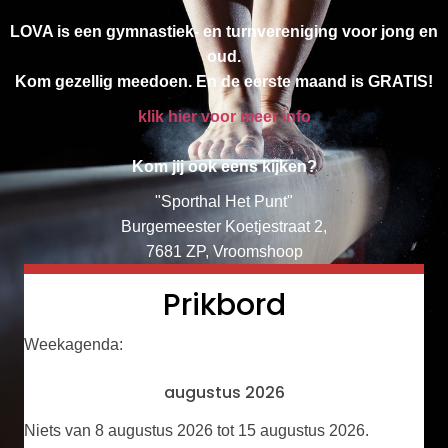
LOVA is een gymnastiek- en turnvereniging voor jong en
oud.
Kom gezellig meedoen. En de eerste maand is GRATIS!
klik hier voor meer info
Kom jij ook eens kijken?
"Sporthal Het Punt"
Burgemeester Koetjestraat 2,
7681 ZP, Vroomshoop
Prikbord
Weekagenda:
augustus 2026
Niets van 8 augustus 2026 tot 15 augustus 2026.