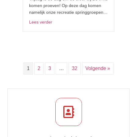
komen proeven! Op deze dag komen
namelijk onze recreatie springgroepen…
about Vrijdag bij LOVA: springen, lachen e
Lees verder
1
2
3
…
32
Volgende »