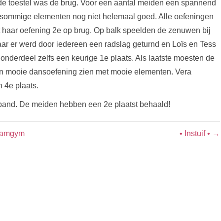
ede toestel was de brug. Voor een aantal meiden een spannend
n sommige elementen nog niet helemaal goed. Alle oefeningen
 haar oefening 2e op brug. Op balk speelden de zenuwen bij
aar er werd door iedereen een radslag geturnd en Loïs en Tess
 onderdeel zelfs een keurige 1e plaats. Als laatste moesten de
hun mooie dansoefening zien met mooie elementen. Vera
 4e plaats.
band. De meiden hebben een 2e plaatst behaald!
teamgym
• Instuif • →