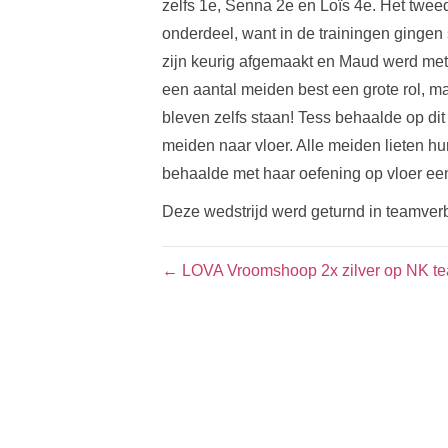
zelfs 1e, Senna 2e en Loïs 4e. Het twe
onderdeel, want in de trainingen ginge
zijn keurig afgemaakt en Maud werd met
een aantal meiden best een grote rol, m
bleven zelfs staan! Tess behaalde op dit
meiden naar vloer. Alle meiden lieten 
behaalde met haar oefening op vloer een
Deze wedstrijd werd geturnd in teamver
← LOVA Vroomshoop 2x zilver op NK 