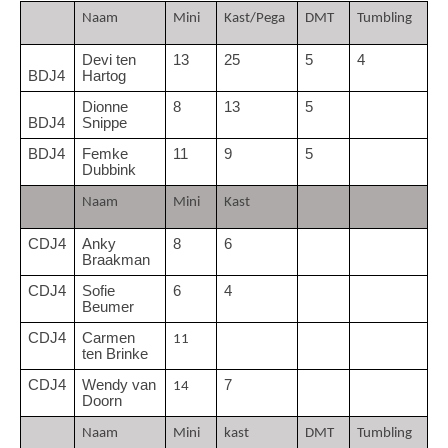
Naam
Mini 
Kast/Pega
DMT
Tumbling
Devi ten 
13
25
5
4
BDJ4
Hartog
Dionne 
8
13
5
BDJ4
Snippe
BDJ4
Femke 
11
9
5
Dubbink
Naam
Mini 
Kast
CDJ4
Anky 
8
6
Braakman
CDJ4
Sofie 
6
4
Beumer
CDJ4
Carmen 
11
ten Brinke
CDJ4
Wendy van 
7
14
Doorn
Naam
Mini 
kast
DMT
Tumbling