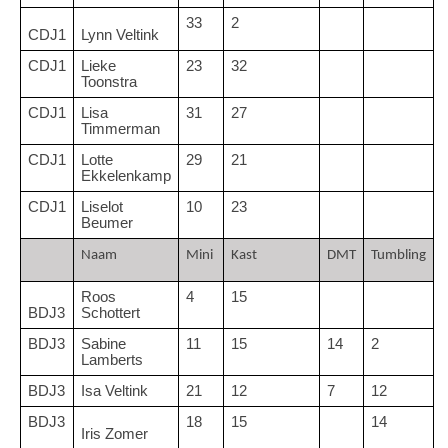
33
2
CDJ1
Lynn Veltink
CDJ1
Lieke 
23
32
Toonstra
CDJ1
Lisa 
31
27
Timmerman
CDJ1
Lotte 
29
21
Ekkelenkamp
CDJ1
Liselot 
10
23
Beumer
Naam
Mini 
Kast
DMT
Tumbling
Roos 
4
15
BDJ3
Schottert
BDJ3
Sabine 
11
15
14
2
Lamberts
BDJ3
Isa Veltink
21
12
7
12
BDJ3
18
15
14
Iris Zomer