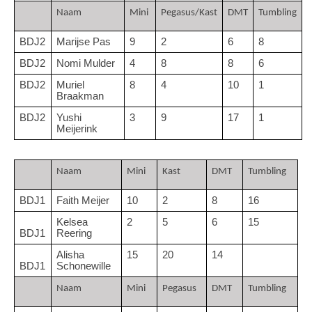
Naam
Mini 
Pegasus/Kast
DMT
Tumbling
BDJ2
Marijse Pas
9
2
6
8
BDJ2
Nomi Mulder
4
8
8
6
BDJ2
Muriel 
8
4
10
1
Braakman
BDJ2
Yushi 
3
9
17
1
Meijerink
Naam
Mini 
Kast
DMT
Tumbling
BDJ1
Faith Meijer
10
2
8
16
Kelsea 
2
5
6
15
BDJ1
Reering
Alisha 
15
20
14
BDJ1
Schonewille
Naam
Mini 
Pegasus
DMT
Tumbling