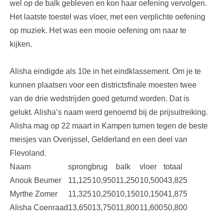
wel op de balk gebleven en kon haar oefening vervolgen.
Het laatste toestel was vloer, met een verplichte oefening
op muziek. Het was een mooie oefening om naar te
kijken.
Alisha eindigde als 10e in het eindklassement. Om je te
kunnen plaatsen voor een districtsfinale moesten twee
van de drie wedstrijden goed geturnd worden. Dat is
gelukt. Alisha’s naam werd genoemd bij de prijsuitreiking.
Alisha mag op 22 maart in Kampen turnen tegen de beste
meisjes van Overijssel, Gelderland en een deel van
Flevoland.
Naam
sprong
brug
balk
vloer
totaal
Anouk Beumer
11,125
10,950
11,250
10,500
43,825
Myrthe Zomer
11,325
10,250
10,150
10,150
41,875
Alisha Coenraad
13,650
13,750
11,800
11,600
50,800