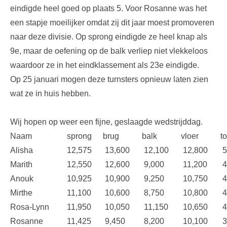
eindigde heel goed op plaats 5. Voor Rosanne was het
een stapje moeilijker omdat zij dit jaar moest promoveren
naar deze divisie. Op sprong eindigde ze heel knap als
9e, maar de oefening op de balk verliep niet vlekkeloos
waardoor ze in het eindklassement als 23e eindigde.
Op 25 januari mogen deze turnsters opnieuw laten zien
wat ze in huis hebben.
Wij hopen op weer een fijne, geslaagde wedstrijddag.
Naam
sprong
brug
balk
vloer
to
Alisha
12,575
13,600
12,100
12,800
5
Marith
12,550
12,600
9,000
11,200
4
Anouk
10,925
10,900
9,250
10,750
4
Mirthe
11,100
10,600
8,750
10,800
4
Rosa-Lynn
11,950
10,050
11,150
10,650
4
Rosanne
11,425
9,450
8,200
10,100
3