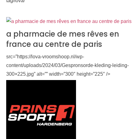
tag/lova/
a pharmacie de mes rêves en
france au centre de paris
src=”https://lova-vroomshoop.nl/wp-
content/uploads/2024/03/Gespronsorde-kleding-leiding-
300×225.jpg” alt=”” width=”300″ height=”225″ />