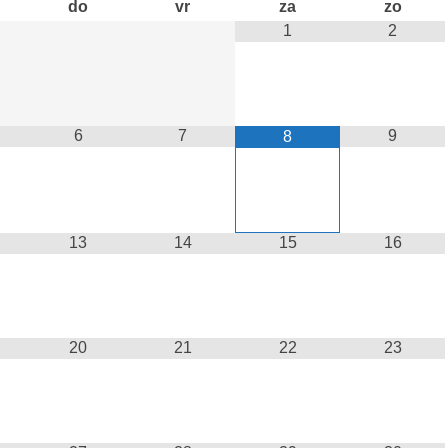
do
vr
za
zo
1
2
6
7
9
8
13
14
15
16
20
21
22
23