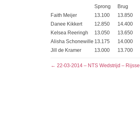
Sprong
Brug
Faith Meijer
13.100
13.850
Danee Kikkert
12.850
14.400
Kelsea Reeringh
13.050
13.650
Alisha Schonewille
13.175
14.000
Jill de Kramer
13.000
13.700
← 22-03-2014 – NTS Wedstrijd – Rijss