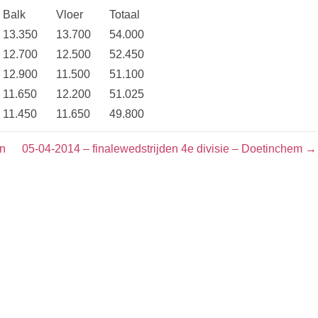
Balk
Vloer
Totaal
13.350
13.700
54.000
12.700
12.500
52.450
12.900
11.500
51.100
11.650
12.200
51.025
11.450
11.650
49.800
en
05-04-2014 – finalewedstrijden 4e divisie – Doetinchem →