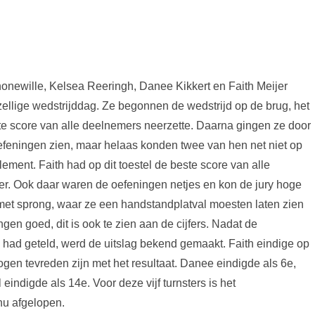
chonewille, Kelsea Reeringh, Danee Kikkert en Faith Meijer
llige wedstrijddag. Ze begonnen de wedstrijd op de brug, het
 score van alle deelnemers neerzette. Daarna gingen ze door
oefeningen zien, maar helaas konden twee van hen net niet op
element. Faith had op dit toestel de beste score van alle
r. Ook daar waren de oefeningen netjes en kon de jury hoge
f met sprong, waar ze een handstandplatval moesten laten zien
gen goed, dit is ook te zien aan de cijfers. Nadat de
op had geteld, werd de uitslag bekend gemaakt. Faith eindige op
gen tevreden zijn met het resultaat. Danee eindigde als 6e,
eindigde als 14e. Voor deze vijf turnsters is het
nu afgelopen.