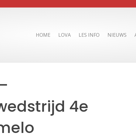
HOME
LOVA
LES INFO
NIEUWS
 –
wedstrijd 4e
lmelo